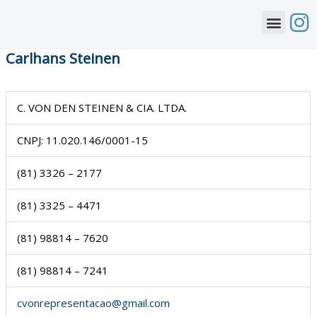
Ir
para
o
Carlhans Steinen
conteúdo
C. VON DEN STEINEN & CIA. LTDA.
CNPJ: 11.020.146/0001-15
(81) 3326 – 2177
(81) 3325 – 4471
(81) 98814 – 7620
(81) 98814 – 7241
cvonrepresentacao@gmail.com