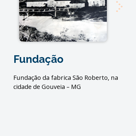
Aq
Fundação
Alex
Fábr
Fundação da fabrica São Roberto, na
réis.
cidade de Gouveia – MG